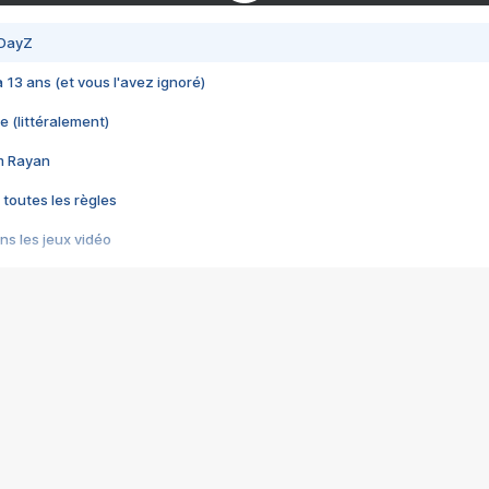
 DayZ
 a 13 ans (et vous l'avez ignoré)
e (littéralement)
im Rayan
 toutes les règles
s les jeux vidéo
us choquant de Rockstar ? - Le scandale BULLY
e plus moche de Steam
du RÊVE tourne au CAUCHEMAR
pendant 8 heures
it… à tort
umiliés par un jeu vidéo